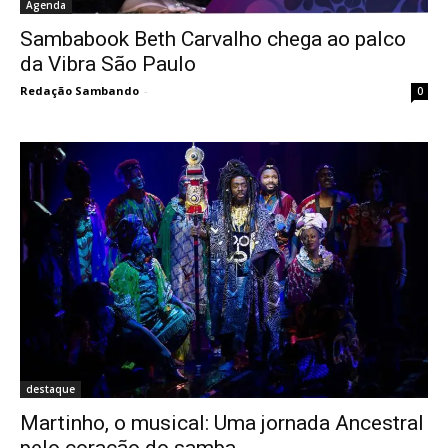
Agenda
Sambabook Beth Carvalho chega ao palco
da Vibra São Paulo
Redação Sambando
-
0
destaque
Martinho, o musical: Uma jornada Ancestral
pelo coração do samba