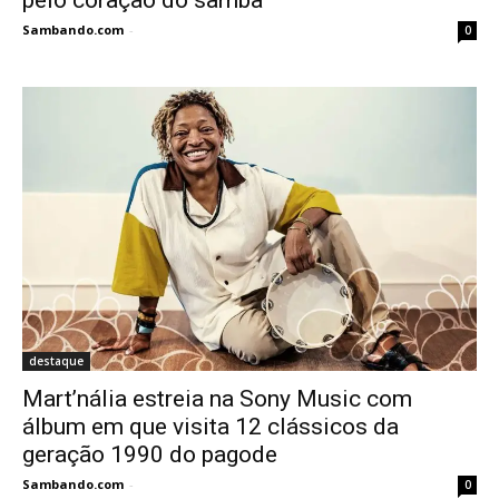
Sambando.com
-
0
destaque
Mart’nália estreia na Sony Music com
álbum em que visita 12 clássicos da
geração 1990 do pagode
Sambando.com
-
0