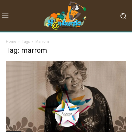
Home
Tags
Marrom
Tag: marrom