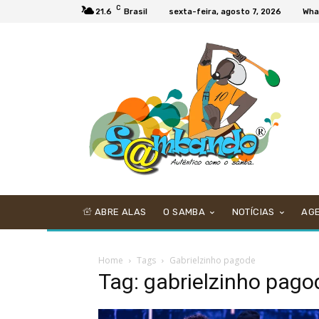
C
21.6
Brasil
sexta-feira, agosto 7, 2026
Wha
ABRE ALAS
O SAMBA
NOTÍCIAS
AG
Home
Tags
Gabrielzinho pagode
Tag: gabrielzinho pago