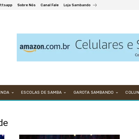
ttsapp
Sobre Nós
Canal Fale
Loja Sambando
ENDA
ESCOLAS DE SAMBA
GAROTA SAMBANDO
COLU
de