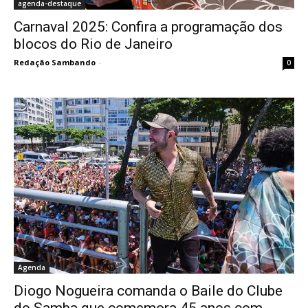
agenda-destaque
Carnaval 2025: Confira a programação dos
blocos do Rio de Janeiro
Redação Sambando
-
0
Agenda
Diogo Nogueira comanda o Baile do Clube
do Samba que comemora 45 anos com