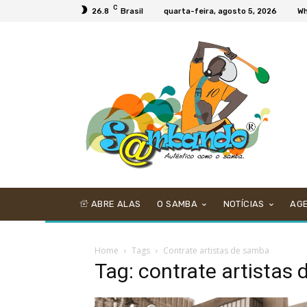
C
26.8
Brasil
quarta-feira, agosto 5, 2026
Wh
ABRE ALAS
O SAMBA
NOTÍCIAS
AG
Home
Tags
Contrate artistas de samba
Tag: contrate artistas