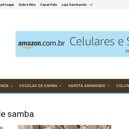
attsapp
Sobre Nós
Canal Fale
Loja Sambando
ENDA
ESCOLAS DE SAMBA
GAROTA SAMBANDO
COLU
 de samba