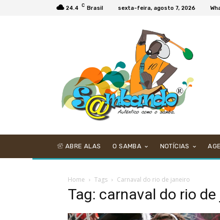
C
24.4
Brasil
sexta-feira, agosto 7, 2026
Wh
ABRE ALAS
O SAMBA
NOTÍCIAS
AG
Home
Tags
Carnaval do rio de janeiro
Tag: carnaval do rio de 