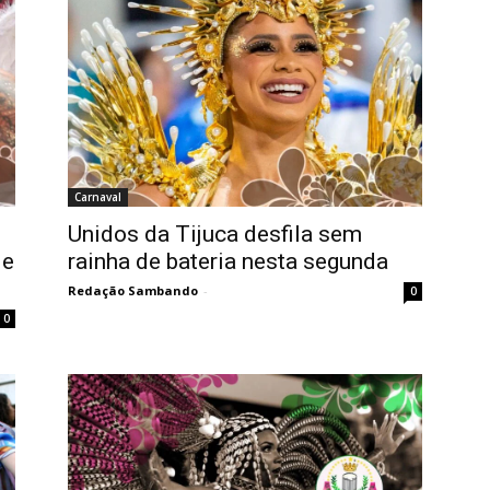
Carnaval
Unidos da Tijuca desfila sem
de
rainha de bateria nesta segunda
Redação Sambando
-
0
0