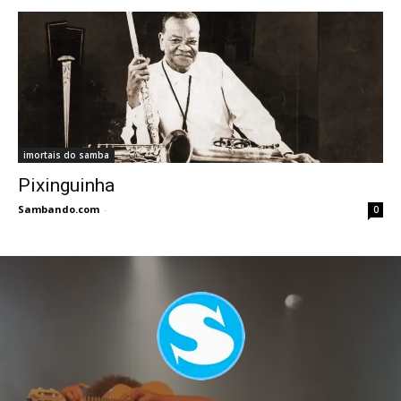
imortais do samba
Pixinguinha
Sambando.com
-
0