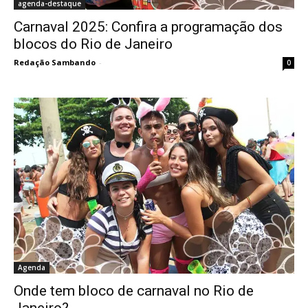
agenda-destaque
Carnaval 2025: Confira a programação dos
blocos do Rio de Janeiro
Redação Sambando
-
0
Agenda
Onde tem bloco de carnaval no Rio de
Janeiro?