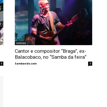
noticias
Cantor e compositor “Braga”, ex-
Balacobaco, no “Samba da feira”
Sambando.com
-
0
0