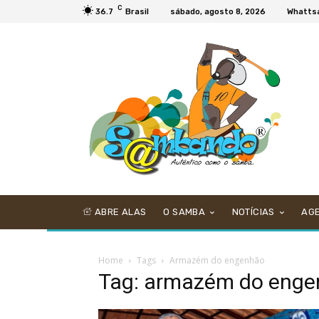
C
36.7
Brasil
sábado, agosto 8, 2026
Whatts
ABRE ALAS
O SAMBA
NOTÍCIAS
AG
Home
Tags
Armazém do engenhão
Tag: armazém do eng