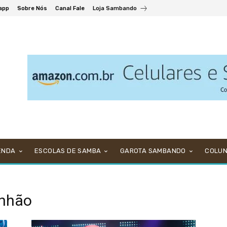
app
Sobre Nós
Canal Fale
Loja Sambando
ENDA
ESCOLAS DE SAMBA
GAROTA SAMBANDO
COLU
enhão