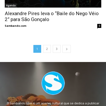
Agenda
Alexandre Pires leva o “Baile do Nego Véio
2” para São Gonçalo
Sambando.com
-
0
1
2
3
O Sambando.com é um acervo cultural que se dedica a publicar