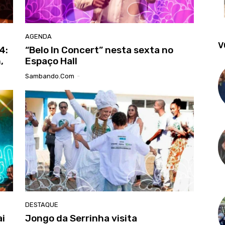
AGENDA
V
4:
“Belo In Concert” nesta sexta no
,
Espaço Hall
Sambando.com
-
DESTAQUE
i
Jongo da Serrinha visita