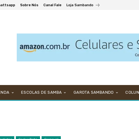
attsapp
Sobre Nós
Canal Fale
Loja Sambando
ENDA
ESCOLAS DE SAMBA
GAROTA SAMBANDO
COLU