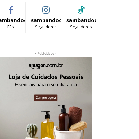
ambandooficial
sambandooficial
sambandooficial
Fãs
Seguidores
Seguidores
- Publicidade -