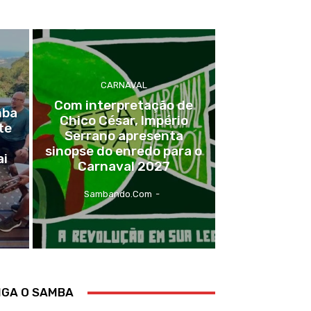
CARNAVAL
Com interpretação de
mba
Chico César, Império
te
Serrano apresenta
sinopse do enredo para o
ai
Carnaval 2027
Sambando.com
-
IGA O SAMBA