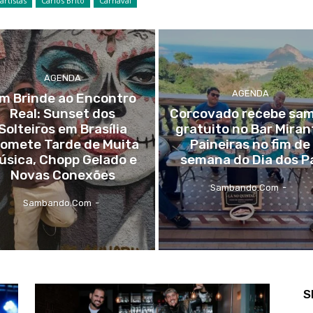
artistas
Carlos Brito
Carnaval
AGENDA
AGENDA
m Brinde ao Encontro
Real: Sunset dos
Corcovado recebe sa
Solteiros em Brasília
gratuito no Bar Miran
romete Tarde de Muita
Paineiras no fim de
úsica, Chopp Gelado e
semana do Dia dos P
Novas Conexões
Sambando.com
-
Sambando.com
-
S