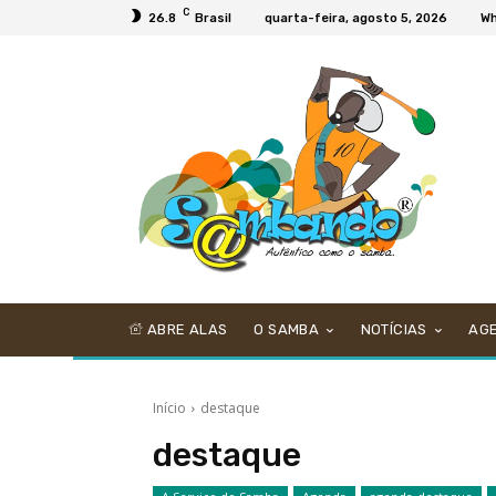
C
26.8
Brasil
quarta-feira, agosto 5, 2026
Wh
ABRE ALAS
O SAMBA
NOTÍCIAS
AG
Início
destaque
destaque