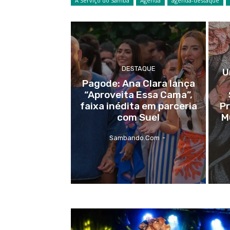
A Serviço do Samba
Agenda
agenda-destaque
DESTAQUE
U
Pagode: Ana Clara lança
“Aproveita Essa Cama”,
faixa inédita em parceria
P
com Suel
M
Sambando.com
-