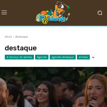
Início
destaque
destaque
A Serviço do Samba
Agenda
agenda-destaque
artistas