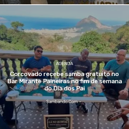
AGENDA
Corcovado recebe samba gratuito no
Bar Mirante Paineiras no fim de semana
do Dia dos Pai
Sambando.com
-