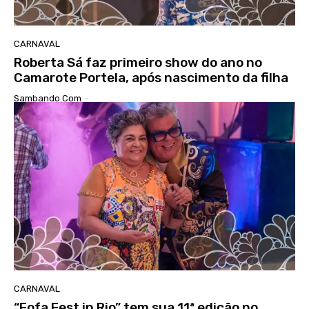
CARNAVAL
Roberta Sá faz primeiro show do ano no
Camarote Portela, após nascimento da filha
Sambando.com
-
CARNAVAL
“Fofa Fest in Rio” tem sua 11ª edição no