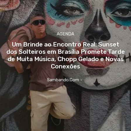
AGENDA
Um Brinde ao Encontro Real: Sunset
dos Solteiros em Brasília Promete Tarde
de Muita Música, Chopp Gelado e Novas
Conexões
Sambando.com
-