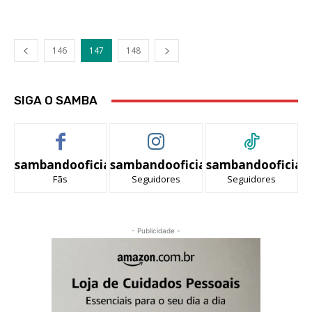
146
147
148
SIGA O SAMBA
sambandooficial
sambandooficial
sambandooficial
Fãs
Seguidores
Seguidores
- Publicidade -