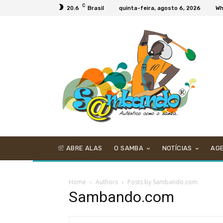
C
20.6
Brasil
quinta-feira, agosto 6, 2026
Wh
ABRE ALAS
O SAMBA
NOTÍCIAS
AG
Home
Authors
Posts by Sambando.com
Sambando.com