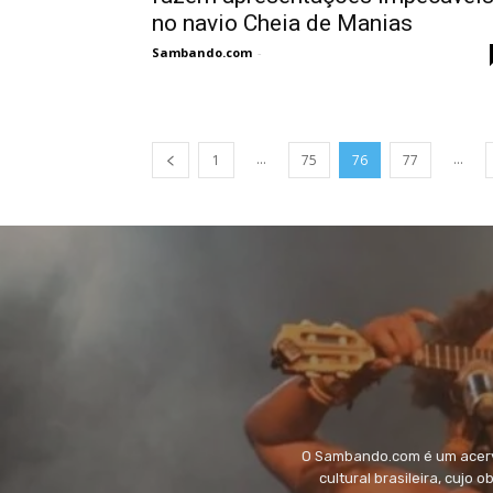
no navio Cheia de Manias
Sambando.com
-
...
...
1
75
76
77
O Sambando.com é um acervo
cultural brasileira, cujo 