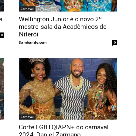
Carnaval
a
Wellington Junior é o novo 2º
mestre-sala da Acadêmicos de
Niterói
0
Sambando.com
-
0
Carnaval
Corte LGBTQIAPN+ do carnaval
s
2024: Daniel Zarmano