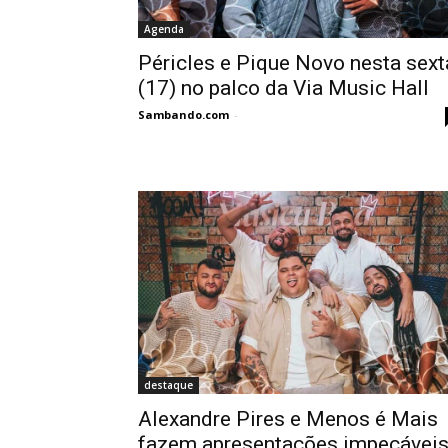
Agenda
Péricles e Pique Novo nesta sext
(17) no palco da Via Music Hall
Sambando.com
-
destaque
Alexandre Pires e Menos é Mais
fazem apresentações impecávei