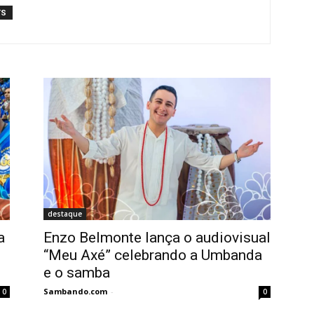
TS
destaque
a
Enzo Belmonte lança o audiovisual
“Meu Axé” celebrando a Umbanda
e o samba
Sambando.com
-
0
0