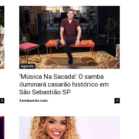
Agenda
‘Música Na Sacada’: O samba
iluminará casarão histórico em
São Sebastião SP
Sambando.com
-
0
0