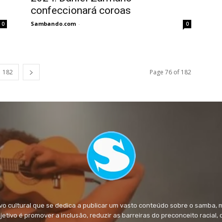
confeccionará coroas
Sambando.com
-
0
0
182
Page 76 of 182
 cultural que se dedica a publicar um vasto conteúdo sobre o samba, 
objetivo é promover a inclusão, reduzir as barreiras do preconceito racial,