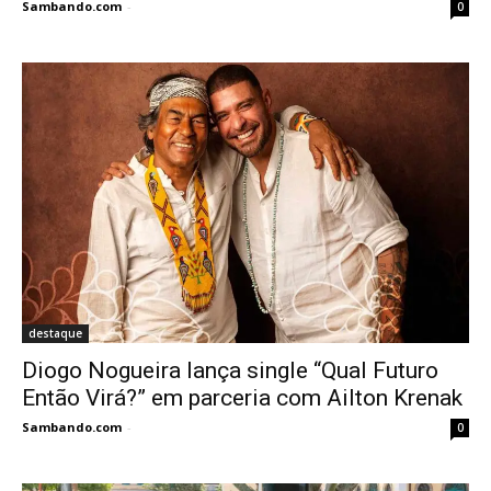
Sambando.com
-
0
destaque
Diogo Nogueira lança single “Qual Futuro
Então Virá?” em parceria com Ailton Krenak
Sambando.com
-
0