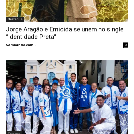
destaque
Jorge Aragão e Emicida se unem no single
“Identidade Preta”
Sambando.com
-
0
Carnaval