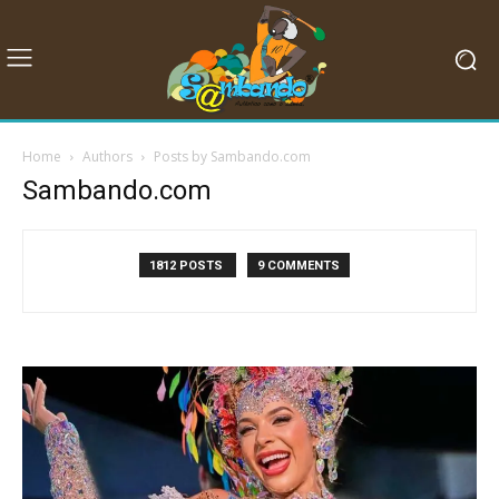
Home
Authors
Posts by Sambando.com
Sambando.com
1812 POSTS
9 COMMENTS