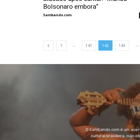
Bolsonaro embora”
Sambando.com
-
...
...
1
141
142
143
O Sambando.com é um acervo
cultural brasileira, cujo 