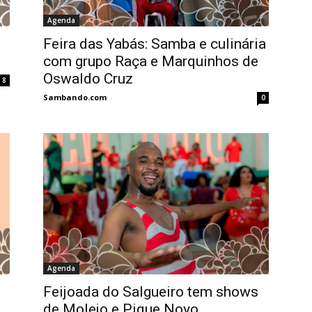
Agenda
,
Feira das Yabás: Samba e culinária
com grupo Raça e Marquinhos de
Oswaldo Cruz
8
Sambando.com
-
0
Agenda
Feijoada do Salgueiro tem shows
de Molejo e Pique Novo