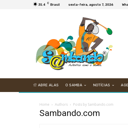
C
35.4
Brasil
sexta-feira, agosto 7, 2026
Wha
ABRE ALAS
O SAMBA
NOTÍCIAS
AG
Home
Authors
Posts by Sambando.com
Sambando.com