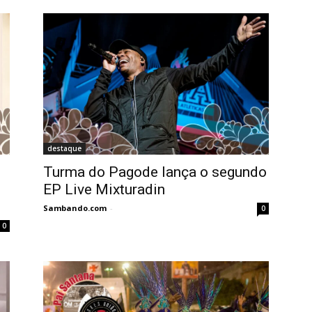
destaque
Turma do Pagode lança o segundo
EP Live Mixturadin
Sambando.com
-
0
0