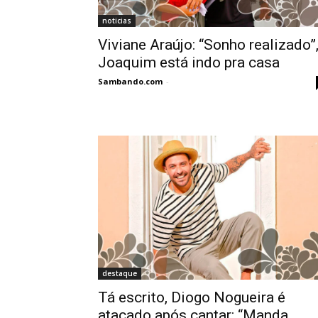
noticias
Viviane Araújo: “Sonho realizado”
Joaquim está indo pra casa
Sambando.com
-
destaque
Tá escrito, Diogo Nogueira é
atacado após cantar: “Manda