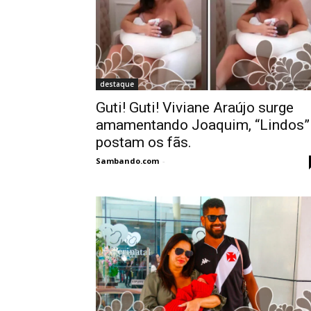
destaque
Guti! Guti! Viviane Araújo surge
amamentando Joaquim, “Lindos”
postam os fãs.
Sambando.com
-