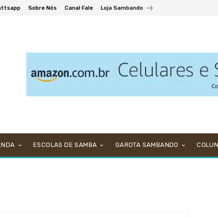
ttsapp
Sobre Nós
Canal Fale
Loja Sambando
ENDA
ESCOLAS DE SAMBA
GAROTA SAMBANDO
COLU