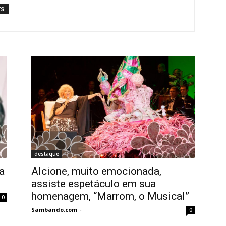
TS
destaque
a
Alcione, muito emocionada,
assiste espetáculo em sua
homenagem, “Marrom, o Musical”
0
Sambando.com
-
0