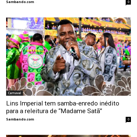
Sambando.com
-
0
Carnaval
Lins Imperial tem samba-enredo inédito
para a releitura de “Madame Satã”
Sambando.com
-
0