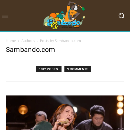
Home
Authors
Posts by Sambando.com
Sambando.com
1812 POSTS
9 COMMENTS