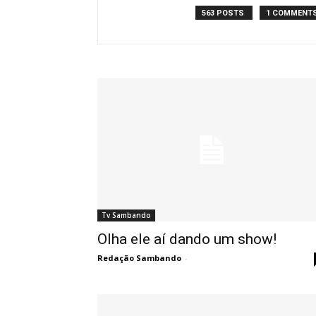
563 POSTS
1 COMMENT
Tv Sambando
Olha ele aí dando um show!
Redação Sambando
-