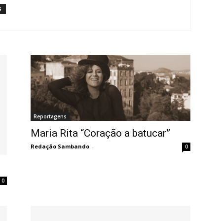
S
Reportagens
Maria Rita “Coração a batucar”
Redação Sambando
-
0
0