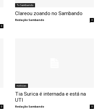
Tv Sambando
Clareou zoando no Sambando
Redação Sambando
-
0
0
noticias
Tia Surica é internada e está na
UTI
Redação Sambando
-
0
0