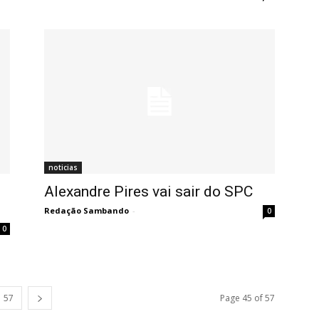
noticias
Alexandre Pires vai sair do SPC
Redação Sambando
-
0
0
57
Page 45 of 57