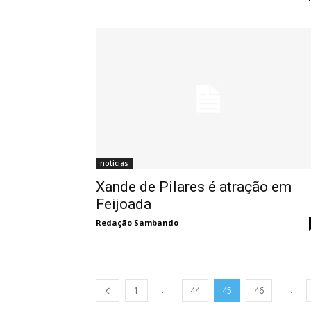
noticias
Xande de Pilares é atração em
Feijoada
Redação Sambando
-
...
...
1
44
45
46