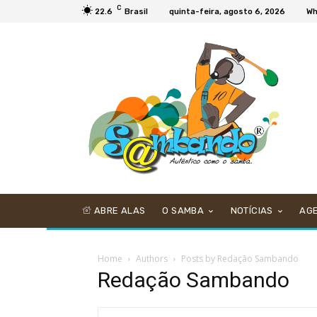
C
22.6
Brasil
quinta-feira, agosto 6, 2026
Wh
ABRE ALAS
O SAMBA
NOTÍCIAS
AG
Home
Authors
Posts by Redação Sambando
Redação Sambando