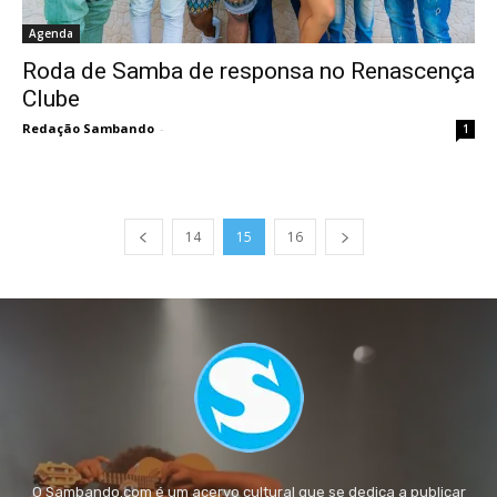
Agenda
Roda de Samba de responsa no Renascença
Clube
Redação Sambando
-
1
14
15
16
O Sambando.com é um acervo cultural que se dedica a publicar